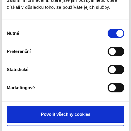
dalšími informacemi, které jste jim poskytli nebo které
získali v důsledku toho, že používáte jejich služby.
Výběr
Nutné
souhlasu
Preferenční
Statistické
Marketingové
Apartmán 1
Povolit všechny cookies
Detail apartmánu