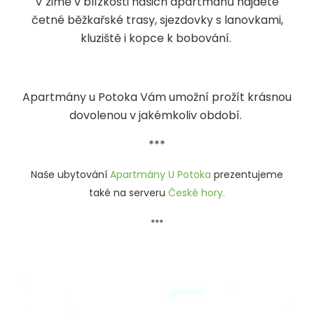
V zimě v blízkosti našich apartmánů najdete
četné běžkařské trasy, sjezdovky s lanovkami,
kluziště i kopce k bobování.
Apartmány u Potoka Vám umožní prožít krásnou
dovolenou v jakémkoliv období.
***
Naše ubytování
Apartmány U Potoka
prezentujeme
také na serveru
České hory
.
***